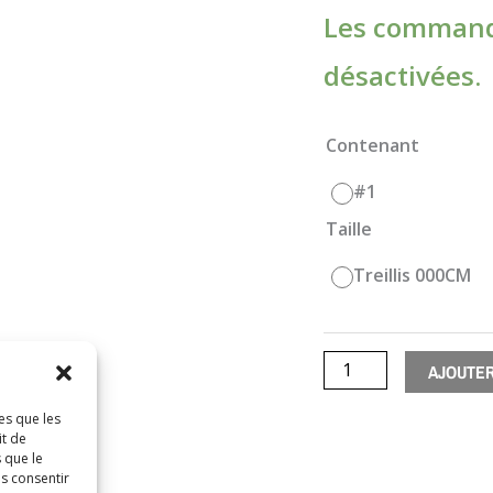
Les command
désactivées.
quantité
Contenant
de
#1
Clematis
Taille
Nelly
Moser
Treillis 000CM
AJOUTER
es que les
it de
 que le
as consentir