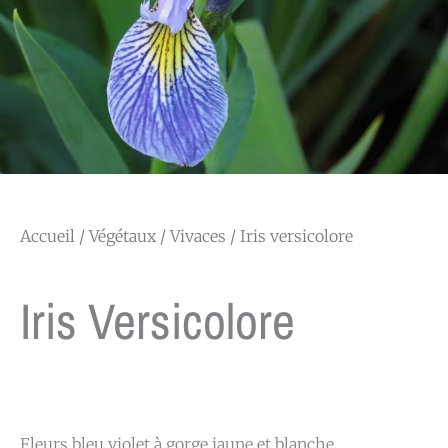
Accueil
/
Végétaux
/
Vivaces
/ Iris versicolore
Iris Versicolore
Fleurs bleu violet à gorge jaune et blanche.