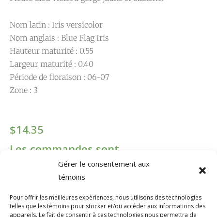
Nom latin : Iris versicolor
Nom anglais : Blue Flag Iris
Hauteur maturité : 0.55
Largeur maturité : 0.40
Période de floraison : 06-07
Zone : 3
$
14.35
Les commandes sont
Gérer le consentement aux
temporairement désactivées.
témoins
quantité
Contenant
Pour offrir les meilleures expériences, nous utilisons des technologies
telles que les témoins pour stocker et/ou accéder aux informations des
de
#1
appareils. Le fait de consentir à ces technologies nous permettra de