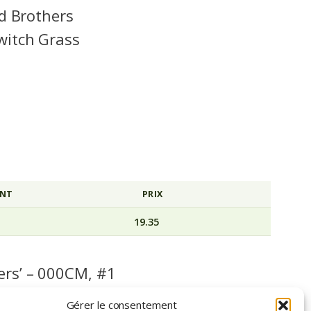
od Brothers
witch Grass
NT
PRIX
AVERTISSEMEN
19.35
ers’ – 000CM, #1
Gérer le consentement