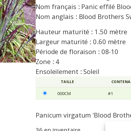
Nom français : Panic effilé Blo
Nom anglais : Blood Brothers S
Hauteur maturité : 1.50 mètre
Largeur maturité : 0.60 mètre
Période de floraison : 08-10
Zone : 4
Ensoleilement : Soleil
TAILLE
CONTENA
000CM
#1
Panicum virgatum ‘Blood Broth
36 en inventaire