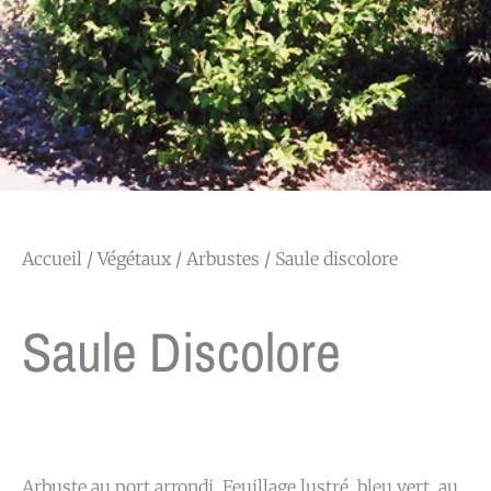
Accueil
/
Végétaux
/
Arbustes
/ Saule discolore
Saule Discolore
Arbuste au port arrondi. Feuillage lustré, bleu vert, au