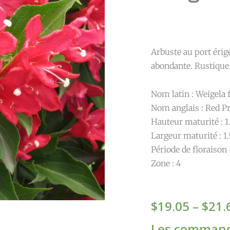
Arbuste au port érigé
abondante. Rustique.
Nom latin : Weigela f
Nom anglais : Red P
Hauteur maturité : 1
Largeur maturité : 1
Période de floraison
Zone : 4
$
19.05
–
$
21.
Les command