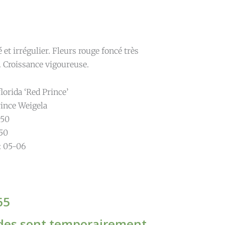
 et irrégulier. Fleurs rouge foncé très
 Croissance vigoureuse.
lorida ‘Red Prince’
rince Weigela
.50
.50
 : 05-06
Price
65
range:
es sont temporairement