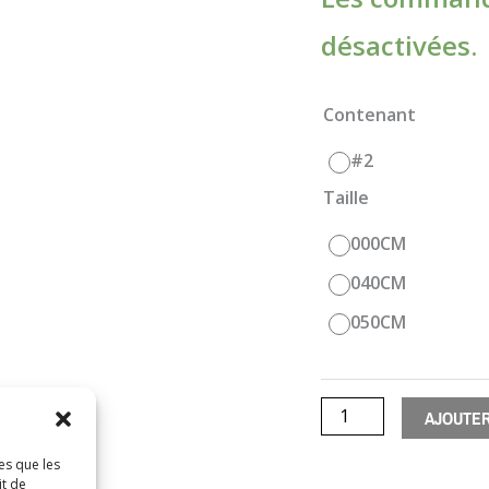
désactivées.
quantité
Contenant
de
#2
Weigelia
Taille
Red
Prince
000CM
040CM
050CM
AJOUTER
es que les
it de