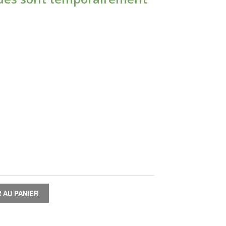
$19.05
through
$21.65
 AU PANIER