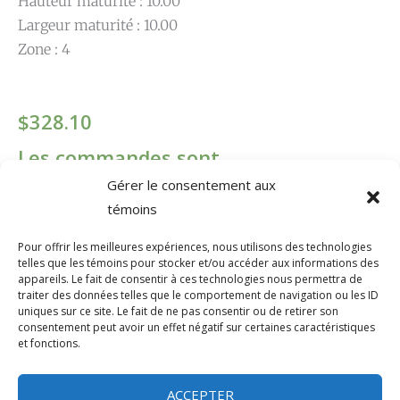
Hauteur maturité : 10.00
Largeur maturité : 10.00
Zone : 4
$
328.10
Les commandes sont
Gérer le consentement aux
temporairement désactivées.
témoins
quantité
Contenant
Pour offrir les meilleures expériences, nous utilisons des technologies
telles que les témoins pour stocker et/ou accéder aux informations des
de
#20
appareils. Le fait de consentir à ces technologies nous permettra de
Acer
traiter des données telles que le comportement de navigation ou les ID
Taille
uniques sur ce site. Le fait de ne pas consentir ou de retirer son
rubrum
consentement peut avoir un effet négatif sur certaines caractéristiques
Red
030MM
et fonctions.
Sunset
ACCEPTER