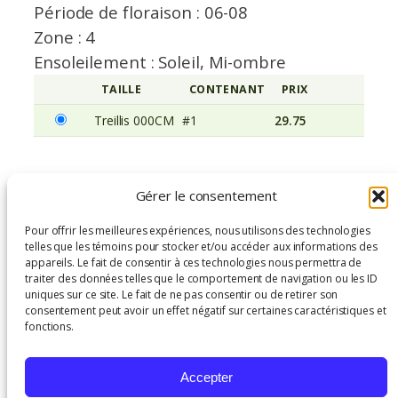
Période de floraison : 06-08
Zone : 4
Ensoleilement : Soleil, Mi-ombre
TAILLE
CONTENANT
PRIX
AVERTISSEM
Treillis 000CM
#1
29.75
Clematis ‘Westerplatte – Treillis 000CM,
Gérer le consentement
#1
Pour offrir les meilleures expériences, nous utilisons des technologies
230 en inventaire
telles que les témoins pour stocker et/ou accéder aux informations des
appareils. Le fait de consentir à ces technologies nous permettra de
q
traiter des données telles que le comportement de navigation ou les ID
−
+
Ajouter au panier
uniques sur ce site. Le fait de ne pas consentir ou de retirer son
u
consentement peut avoir un effet négatif sur certaines caractéristiques et
a
fonctions.
n
SKU:
Category:
Tags:
t
CLMWSTA000
Grimpants
, 
Accepter
Soleil
i
WC1G
Végétaux