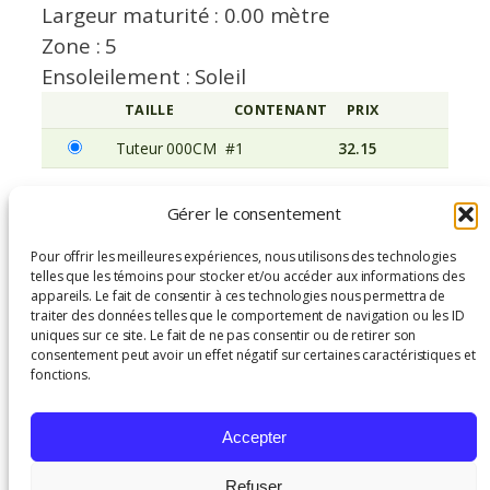
Largeur maturité : 0.00 mètre
Zone : 5
Ensoleilement : Soleil
TAILLE
CONTENANT
PRIX
AVERTISSEM
Tuteur 000CM
#1
32.15
Gérer le consentement
Hedera helix ‘Baltica’ – Tuteur 000CM, #1
Pour offrir les meilleures expériences, nous utilisons des technologies
207 en inventaire
telles que les témoins pour stocker et/ou accéder aux informations des
appareils. Le fait de consentir à ces technologies nous permettra de
q
traiter des données telles que le comportement de navigation ou les ID
−
+
Ajouter au panier
uniques sur ce site. Le fait de ne pas consentir ou de retirer son
u
consentement peut avoir un effet négatif sur certaines caractéristiques et
a
fonctions.
n
SKU:
Category:
Tags:
t
HDRHLBL000T
Grimpants
, 
Accepter
Soleil
i
C1G
Végétaux
t
Refuser