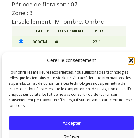
Période de floraison : 07
Zone : 3
Ensoleilement : Mi-ombre, Ombre
TAILLE
CONTENANT
PRIX
AVERTISSEM
000CM
#1
22.1
Gérer le consentement
Hosta ‘Diamond Lake’ – 000CM, #1
Pour offrir les meilleures expériences, nous utilisons des technologies
65 en inventaire
telles que les témoins pour stocker et/ou accéder aux informations des
appareils. Le fait de consentir à ces technologies nous permettra de
q
traiter des données telles que le comportement de navigation ou les ID
−
+
Ajouter au panier
uniques sur ce site. Le fait de ne pas consentir ou de retirer son
u
consentement peut avoir un effet négatif sur certaines caractéristiques et
a
fonctions.
n
SKU:
Category:
Tags:
t
HSTDMLK000H
Accepter
Végétaux
, 
Vivaces
Ombre
i
C1G
t
Refuser