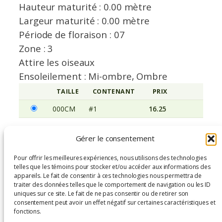
Hauteur maturité : 0.00 mètre
Largeur maturité : 0.00 mètre
Période de floraison : 07
Zone : 3
Attire les oiseaux
Ensoleilement : Mi-ombre, Ombre
TAILLE
CONTENANT
PRIX
AVERTISSEM
000CM
#1
16.25
Gérer le consentement
Hosta ‘Pilgrim’ – 000CM, #1
Pour offrir les meilleures expériences, nous utilisons des technologies
484 en inventaire
telles que les témoins pour stocker et/ou accéder aux informations des
appareils. Le fait de consentir à ces technologies nous permettra de
q
traiter des données telles que le comportement de navigation ou les ID
−
+
Ajouter au panier
uniques sur ce site. Le fait de ne pas consentir ou de retirer son
u
consentement peut avoir un effet négatif sur certaines caractéristiques et
a
fonctions.
n