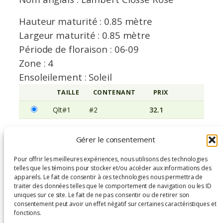
Hauteur maturité : 0.85 mètre
Largeur maturité : 0.85 mètre
Période de floraison : 06-09
Zone : 4
Ensoleilement : Soleil
TAILLE
CONTENANT
PRIX
AVERTISSEM
Qlt#1
#2
32.1
Gérer le consentement
Rosa ‘Lambert Closse’ – Qlt#1, #2
Pour offrir les meilleures expériences, nous utilisons des technologies
135 en inventaire
telles que les témoins pour stocker et/ou accéder aux informations des
appareils. Le fait de consentir à ces technologies nous permettra de
q
traiter des données telles que le comportement de navigation ou les ID
−
+
Ajouter au panier
u
uniques sur ce site. Le fait de ne pas consentir ou de retirer son
consentement peut avoir un effet négatif sur certaines caractéristiques et
a
fonctions.
n