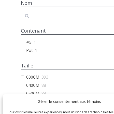
Nom
Search
Contenant
#5
1
Pot
1
Taille
000CM
393
040CM
88
050CM
84
060CM
Gérer le consentement aux témoins
78
080CM
61
Pour offrir les meilleures expériences, nous utilisons des technologies tell