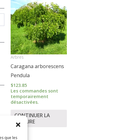
Arbres
Caragana arborescens
Pendula
$
123.85
Les commandes sont
temporairement
désactivées.
CONTINUER LA
LECTURE
es que les