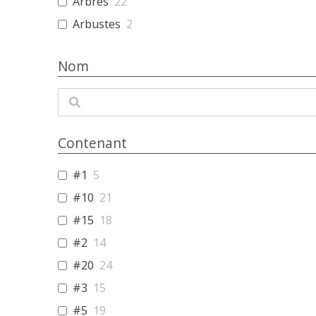
Arbres
22
Arbustes
2
Nom
Search
Contenant
#1
5
#10
21
#15
18
#2
14
#20
24
#3
15
#5
19