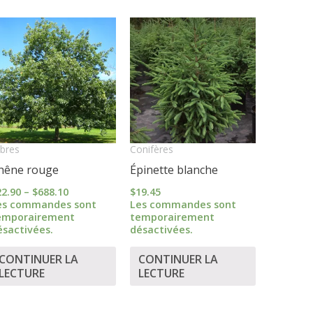
Price
range:
$22.90
through
$688.10
bres
Conifères
hêne rouge
Épinette blanche
22.90
–
$
688.10
$
19.45
es commandes sont
Les commandes sont
emporairement
temporairement
ésactivées.
désactivées.
CONTINUER LA
CONTINUER LA
LECTURE
LECTURE