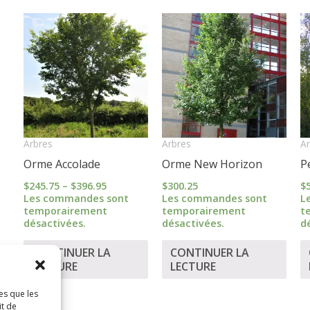
Price
range:
$245.75
through
$396.95
Arbres
Arbres
Ar
Orme Accolade
Orme New Horizon
P
$
245.75
–
$
396.95
$
300.25
$
Les commandes sont
Les commandes sont
L
temporairement
temporairement
t
désactivées.
désactivées.
d
CONTINUER LA
CONTINUER LA
LECTURE
LECTURE
es que les
it de