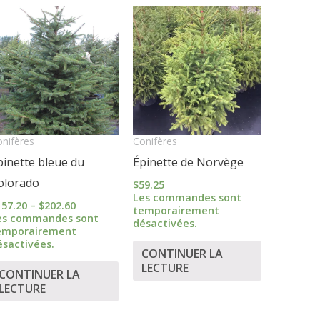
Price
range:
$157.20
through
$202.60
nifères
Conifères
pinette bleue du
Épinette de Norvège
olorado
$
59.25
Les commandes sont
157.20
–
$
202.60
temporairement
es commandes sont
désactivées.
emporairement
ésactivées.
CONTINUER LA
LECTURE
CONTINUER LA
LECTURE