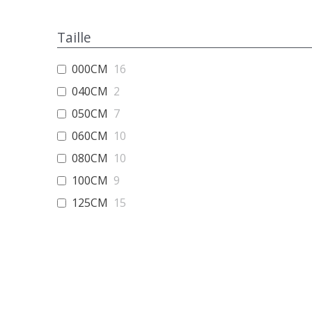
#7
18
Taille
15-320
8
Motte
32
000CM
16
Plug32
1
040CM
2
Pot
15
050CM
7
#15Pot
3
060CM
10
#20Pot
8
080CM
10
#25
9
100CM
9
#25Pot
3
125CM
15
CHMotte
21
150CM
23
CHR.N.
4
175CM
23
Root bag
2
200CM
26
Rootbag
5
250CM
26
#1REN
8