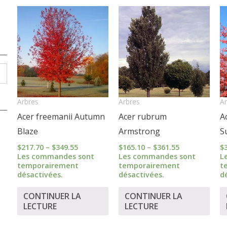
Price
Price
range:
range:
$217.70
$165.10
through
through
$349.55
$361.55
Arbres
Arbres
Ar
Acer freemanii Autumn
Acer rubrum
A
Blaze
Armstrong
S
$
217.70
–
$
349.55
$
165.10
–
$
361.55
$
Les commandes sont
Les commandes sont
L
temporairement
temporairement
t
désactivées.
désactivées.
d
CONTINUER LA
CONTINUER LA
LECTURE
LECTURE