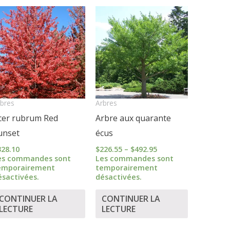
Price
range:
$226.55
through
$492.95
bres
Arbres
cer rubrum Red
Arbre aux quarante
unset
écus
328.10
$
226.55
–
$
492.95
es commandes sont
Les commandes sont
emporairement
temporairement
ésactivées.
désactivées.
CONTINUER LA
CONTINUER LA
LECTURE
LECTURE