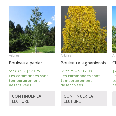
Price
Price
range:
range:
$116.65
$122.75
through
through
$173.75
$517.30
Arbres
Arbres
Ar
Bouleau à papier
Bouleau alleghaniensis
C
$
116.65
–
$
173.75
$
122.75
–
$
517.30
$
Les commandes sont
Les commandes sont
L
temporairement
temporairement
t
désactivées.
désactivées.
d
CONTINUER LA
CONTINUER LA
LECTURE
LECTURE