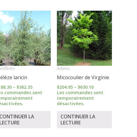
Price
Price
range:
range:
$188.30
$204.95
through
through
$362.35
$630.10
nifères
Arbres
élèze laricin
Micocoulier de Virginie
188.30
–
$
362.35
$
204.95
–
$
630.10
es commandes sont
Les commandes sont
emporairement
temporairement
ésactivées.
désactivées.
CONTINUER LA
CONTINUER LA
LECTURE
LECTURE