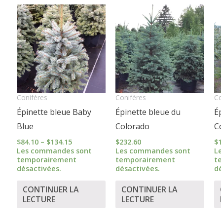
Price
range:
$84.10
through
$134.15
Conifères
Conifères
Co
Épinette bleue Baby
Épinette bleue du
É
Blue
Colorado
C
$
84.10
–
$
134.15
$
232.60
$
Les commandes sont
Les commandes sont
L
temporairement
temporairement
t
désactivées.
désactivées.
d
CONTINUER LA
CONTINUER LA
LECTURE
LECTURE