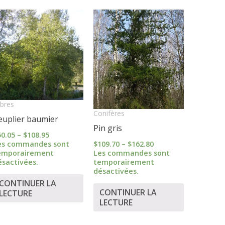
Price
Price
range:
range:
$50.05
$109.70
through
through
$108.95
$162.80
bres
Conifères
euplier baumier
Pin gris
50.05
–
$
108.95
$
109.70
–
$
162.80
es commandes sont
Les commandes sont
emporairement
temporairement
ésactivées.
désactivées.
CONTINUER LA
CONTINUER LA
LECTURE
LECTURE