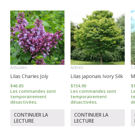
Arbustes
Arbres
Co
Lilas Charles Joly
Lilas japonais Ivory Silk
M
$
46.85
$
154.90
$
Les commandes sont
Les commandes sont
L
temporairement
temporairement
t
désactivées.
désactivées.
d
CONTINUER LA
CONTINUER LA
LECTURE
LECTURE