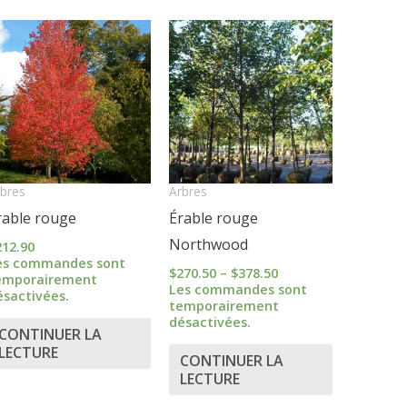
Price
range:
$270.50
through
$378.50
bres
Arbres
rable rouge
Érable rouge
Northwood
212.90
es commandes sont
$
270.50
–
$
378.50
emporairement
Les commandes sont
ésactivées.
temporairement
désactivées.
CONTINUER LA
LECTURE
CONTINUER LA
LECTURE