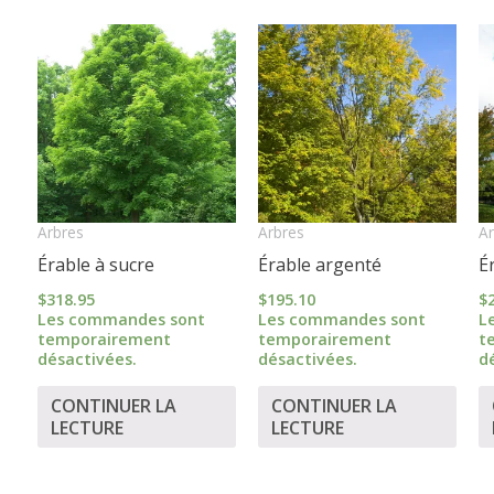
Arbres
Arbres
Ar
Érable à sucre
Érable argenté
É
$
318.95
$
195.10
$
Les commandes sont
Les commandes sont
L
temporairement
temporairement
t
désactivées.
désactivées.
d
CONTINUER LA
CONTINUER LA
LECTURE
LECTURE